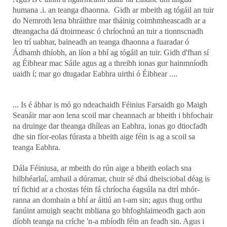
humana .i. an teanga dhaonna. Gidh ar mbeith ag tógáil an tuir
do Nemroth lena bhráithre mar tháinig coimhmheascadh ar a
dteangacha dá dtoirmeasc ó chríochnú an tuir a tionnscnadh
leo trí uabhar, baineadh an teanga dhaonna a fuaradar ó
Ádhamh dhíobh, an líon a bhí ag tógáil an tuir. Gidh d'fhan sí
ag Éibhear mac Sáile agus ag a threibh ionas gur hainmníodh
uaidh í; mar go dtugadar Eabhra uirthi ó Éibhear ....
... Is é ábhar is mó go ndeachaidh Féinius Farsaidh go Maigh
Seanáir mar aon lena scoil mar cheannach ar bheith i bhfochair
na druinge dar theanga dhíleas an Eabhra, ionas go dtiocfadh
dhe sin fíor-eolas fúrasta a bheith aige féin is ag a scoil sa
teanga Eabhra.
Dála Féiniusa, ar mbeith do rún aige a bheith eolach sna
hilbhéarlaí, amhail a dúramar, chuir sé dhá dheisciobal déag is
trí fichid ar a chostas féin fá chríocha éagsúla na dtrí mhór-
ranna an domhain a bhí ar áitiú an t-am sin; agus thug orthu
fanúint amuigh seacht mbliana go bhfoghlaimeodh gach aon
díobh teanga na críche 'n-a mbíodh féin an feadh sin. Agus i