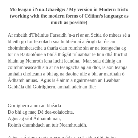
Mo leagan i Nua-Ghaeilge: / My version in Modern Irish:
(working with the modern forms of Céitinn’s language as
much as possible)
Ar mbeith d'Fhéinius Farsaidh 'n-a rí ar an Scitia do mheas sé a
bheith go foirfe-eolach sna hilbhéarlaí a éirigh tar éis an
choimhmheasctha a tharla cian roimhe sin ar na teangacha ag
tor na Baibiolóine a bhí á thógáil trí uabhar le linn dhá fhichid
bliain ag Nemroth lena lucht leanúna. Mar, sula dtáinig an
coimhmheascadh sin ar na teangacha ag an dtor, is aon teanga
amháin choiteann a bhí ag na daoine uile a bhí ar marthain ó
Ádhamh anuas. Agus is é ainm a ngairmeann an Leabhar
Gabhála dhi Goirtighern, amhail adeir an file:
Gortighern ainm an bhéarla
Do bhí ag mac Dé dea-eolaíochta,
Agus ag síol Ádhaimh uair,
Roimh chumhdach an tuir Neamhruaidh.
Agus is é ainm a ngairmeann údair na Laidne dhi lingua