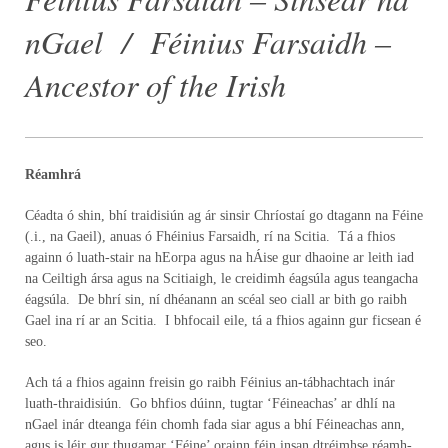
nGael / Féinius Farsaidh –
Ancestor of the Irish
Réamhrá
Céadta ó shin, bhí traidisiún ag ár sinsir Chríostaí go dtagann na Féine
(.i., na Gaeil), anuas ó Fhéinius Farsaidh, rí na Scitia. Tá a fhios
againn ó luath-stair na hEorpa agus na hÁise gur dhaoine ar leith iad
na Ceiltigh ársa agus na Scitiaigh, le creidimh éagsúla agus teangacha
éagsúla. De bhrí sin, ní dhéanann an scéal seo ciall ar bith go raibh
Gael ina rí ar an Scitia. I bhfocail eile, tá a fhios againn gur ficsean é
seo.
Ach tá a fhios againn freisin go raibh Féinius an-tábhachtach inár
luath-thraidisiún. Go bhfios dúinn, tugtar ‘Féineachas’ ar dhlí na
nGael inár dteanga féin chomh fada siar agus a bhí Féineachas ann,
agus is léir gur thugamar ‘Féine’ orainn féin insan dtréimhse réamh-