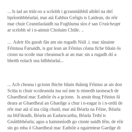
... Is iad an triúr-so a scríobh i gcranntáibhlí aibítrí na dtrí
bpríomhbhéarlaí, mar atá Eabhra Gréigis is Laidean, do réir
mar chuir Ceannfaolaidh na Foghluma síos é san
Uraicheapt
ar scríobh sé i n-aimsir Choluim Chille. ..
... Adeir fós gurab fán am sin rugadh Niúl .i. mac tánaiste
Féiniusa Farsaidh, is gur lean an Féinius céana fiche bliain ós
cionn na scoile mar cheannach ar an mac sin a rugadh dó a
bheith eolach sna hilbhéarlaí...
... Ach cheana i gcionn fhiche bliain tháinig Féinius ar ais don
Scitia is chuir scoileannla ina suí inte is rinnedh taoiseach de
Ghaedheal mac Eathóir ós a gcionn. Is ansin thug Féinius fá
deara ar Ghaedheal an Ghaeilge a chur i n-eagar is i n-ordú de
réir mar atá sí ina cúig chuid, mar atá Béarla na Féine, Béarla
na bhFileadh, Béarla an Eadarscartha, Béarla Teibí is
Gnáithbhéarla; agus a hainmníodh go cinnte uaidh féin, de réir
sin go mba ó Ghaedheal mac Eathóir a ngairmtear Gaeilge di