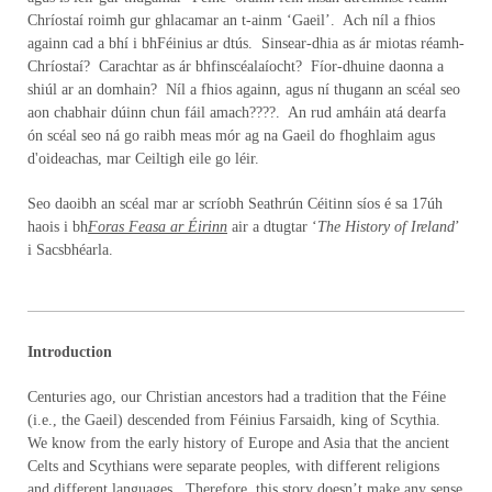
Chríostaí roimh gur ghlacamar an t-ainm ‘Gaeil’. Ach níl a fhios
againn cad a bhí i bhFéinius ar dtús. Sinsear-dhia as ár miotas réamh-
Chríostaí? Carachtar as ár bhfinscéalaíocht? Fíor-dhuine daonna a
shiúl ar an domhain? Níl a fhios againn, agus ní thugann an scéal seo
aon chabhair dúinn chun fáil amach????. An rud amháin atá dearfa
ón scéal seo ná go raibh meas mór ag na Gaeil do fhoghlaim agus
d'oideachas, mar Ceiltigh eile go léir.
Seo daoibh an scéal mar ar scríobh Seathrún Céitinn síos é sa 17úh
haois i bh
Foras Feasa ar Éirinn
air a dtugtar ‘
The History of Ireland
’
i Sacsbhéarla.
Introduction
Centuries ago, our Christian ancestors had a tradition that the Féine
(i.e., the Gaeil) descended from Féinius Farsaidh, king of Scythia.
We know from the early history of Europe and Asia that the ancient
Celts and Scythians were separate peoples, with different religions
and different languages. Therefore, this story doesn’t make any sense