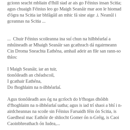
gcionn seacht mbliain d'fhill siad ar ais go Féinius insan Scitia;
agus chuaigh Féinius leo go Maigh Seanáir mar aon le hiomad
d'ógra na Scitia iar bhfágáil an mhic fá sine aige .i. Neanúl i
gceannas na Scitia ...
... Chuir Féinius scoileanna ina suí chun na hilbhéarlaí a
mhúineadh ar Mhaigh Seanáir san gcathrach dá ngairmeann
Cin Droma Sneachta Eathéna, amhail adeir an file san rann-so
thíos:
I Maigh Seanáir, iar an tuir,
tionóileadh an chéadscoil,
I gcathair Eathéna,
Do fhoghlaim na n-ilbhéarlaí.
Agus tionóileadh aos óg na gcríoch do b'fhogas dhóibh
d'fhoghlaim na n-ilbhéarlaí uatha; agus is iad trí shaoi a bhí i n-
airdcheannas na scoile sin Féinius Farsaidh féin ón Scitia, is
Gaedheal mac Eathóir de shliocht Gomer ón n-Gréig, is Caoi
Caoinbhreathach ón Iudea,...