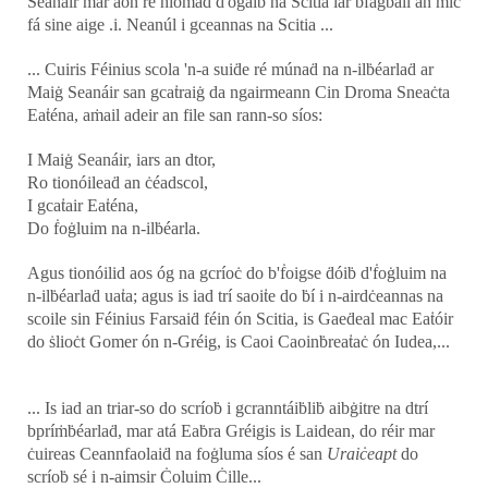
Seanáir mar aon ré hiomad d'ógaiḃ na Scitia iar ḃfágḃáil an ṁic
fá sine aige .i. Neanúl i gceannas na Scitia ...
... Cuiris Féinius scola 'n-a suiḋe ré múnaḋ na n-ilḃéarlaḋ ar
Maiġ Seanáir san gcaṫraiġ da ngairmeann Cin Droma Sneaċta
Eaṫéna, aṁail adeir an file san rann-so síos:
I Maiġ Seanáir, iars an dtor,
Ro tionóileaḋ an ċéadscol,
I gcaṫair Eaṫéna,
Do ḟoġluim na n-ilḃéarla.
Agus tionóilid aos óg na gcríoċ do b'ḟoigse ḋóiḃ d'ḟoġluim na
n-ilḃéarlaḋ uaṫa; agus is iad trí saoiṫe do ḃí i n-airdċeannas na
scoile sin Féinius Farsaiḋ féin ón Scitia, is Gaeḋeal mac Eaṫóir
do ṡlioċt Gomer ón n-Gréig, is Caoi Caoinḃreaṫaċ ón Iudea,...
... Is iad an triar-so do scríoḃ i gcranntáiḃliḃ aibġitre na dtrí
bpríṁḃéarlaḋ, mar atá Eaḃra Gréigis is Laidean, do réir mar
ċuireas Ceannfaolaiḋ na foġluma síos é san
Uraiċeapt
do
scríoḃ sé i n-aimsir Ċoluim Ċille...