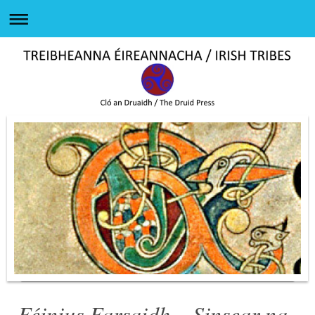
Féinius Farsaidh – Sinsear na