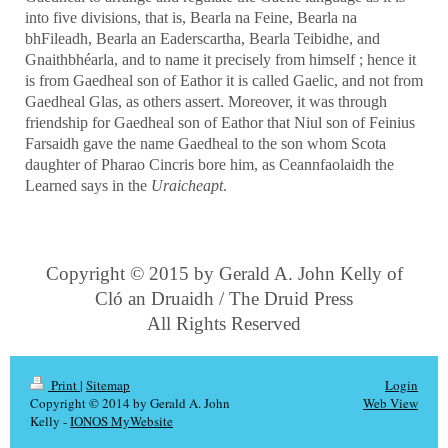
into five divisions, that is, Bearla na Feine, Bearla na
bhFileadh, Bearla an Eaderscartha, Bearla Teibidhe, and
Gnaithbhéarla, and to name it precisely from himself ; hence it
is from Gaedheal son of Eathor it is called Gaelic, and not from
Gaedheal Glas, as others assert. Moreover, it was through
friendship for Gaedheal son of Eathor that Niul son of Feinius
Farsaidh gave the name Gaedheal to the son whom Scota
daughter of Pharao Cincris bore him, as Ceannfaolaidh the
Learned says in the
Uraicheapt
.
Copyright © 2015 by Gerald A. John Kelly of
Cló an Druaidh / The Druid Press
All Rights Reserved
Print
|
Sitemap
Login
Copyright © 2014 by Gerald A. John
Web View
Kelly -
IONOS MyWebsite