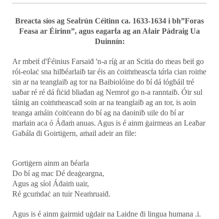
Breacta síos ag Seaṫrún Céitinn ca. 1633-1634 i bh”
Foras
Feasa ar Éirinn”, agus eagarṫa ag an Aṫair Pádraig Ua
Duinnín:
Ar mbeiṫ d'Ḟéinius Farsaiḋ 'n-a ríġ ar an Scitia do ṁeas ḃeiṫ go
rói-eolaċ sna hilḃéarlaiḃ tar éis an ċoiṁṁeascṫa t
á
rla cian roiṁe
sin ar na teangṫaiḃ ag tor na Baibiolóine do ḃí dá ṫógḃáil tré
uaḃar ré ré dá ḟiċid bliaḋan ag Nemroṫ go n-a ranntaiḃ. Óir sul
táinig an coiṁṁeascaḋ soin ar na teangṫaiḃ ag an tor, is aoin
teanga aṁáin ċoitċeann do ḃí ag na daoiniḃ uile do ḃí ar
marṫain aca ó Áḋaṁ anuas. Agus is é ainm ġairmeas an Leaḃar
Gaḃála ḋi Goirtiġern, aṁail adeir an file:
Gortiġern ainm an ḃéarla
Do ḃí ag mac Dé deaġeargna,
Agus ag síol Áḋaiṁ uair,
Ré gcuṁdaċ an tuir Neaṁruaiḋ.
Agus is é ainm ġairmid uġdair na Laidne ḋi lingua humana .i.