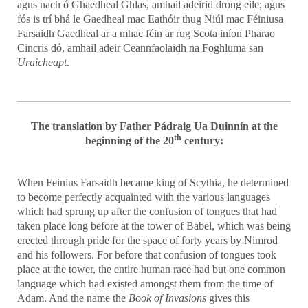
agus nach ó Ghaedheal Ghlas, amhail adeirid drong eile; agus
fós is trí bhá le Gaedheal mac Eathóir thug Niúl mac Féiniusa
Farsaidh Gaedheal ar a mhac féin ar rug Scota iníon Pharao
Cincris dó, amhail adeir Ceannfaolaidh na Foghluma san
Uraicheapt
.
The translation by Father Pádraig Ua Duinnín at the
th
beginning of the 20
century:
When Feinius Farsaidh became king of Scythia, he determined
to become perfectly acquainted with the various languages
which had sprung up after the confusion of tongues that had
taken place long before at the tower of Babel, which was being
erected through pride for the space of forty years by Nimrod
and his followers. For before that confusion of tongues took
place at the tower, the entire human race had but one common
language which had existed amongst them from the time of
Adam. And the name the
Book of Invasions
gives this