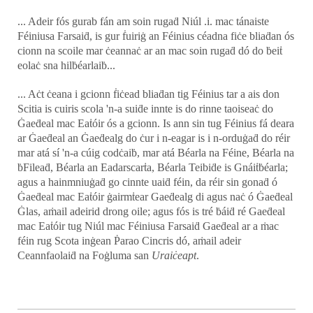
... Adeir fós gurab fán am soin rugaḋ Niúl .i. mac tánaiste
Féiniusa Farsaiḋ, is gur ḟuiriġ an Féinius céadna fiċe bliaḋan ós
cionn na scoile mar ċeannaċ ar an mac soin rugaḋ dó do ḃeiṫ
eolaċ sna hilḃéarlaiḃ...
... Aċt ċeana i gcionn ḟiċead bliaḋan tig Féinius tar a ais don
Scitia is cuiris scola 'n-a suiḋe innte is do rinne taoiseaċ do
Ġaeḋeal mac Eaṫóir ós a gcionn. Is ann sin tug Féinius fá deara
ar Ġaeḋeal an Ġaeḋealg do ċur i n-eagar is i n-orduġaḋ do réir
mar atá sí 'n-a cúig codċaiḃ, mar atá Béarla na Féine, Béarla na
ḃFileaḋ, Béarla an Eadarscarṫa, Béarla Teibiḋe is Gnáiṫḃéarla;
agus a hainmniuġaḋ go cinnte uaiḋ féin, da réir sin gonaḋ ó
Ġaeḋeal mac Eaṫóir ġairmṫear Gaeḋealg di agus naċ ó Ġaeḋeal
Ġlas, aṁail adeirid drong oile; agus fós is tré ḃáiḋ ré Gaeḋeal
mac Eaṫóir tug Niúl mac Féiniusa Farsaiḋ Gaeḋeal ar a ṁac
féin rug Scota inġean Ṗarao Cincris dó, aṁail adeir
Ceannfaolaiḋ na Foġluma san
Uraiċeapt
.