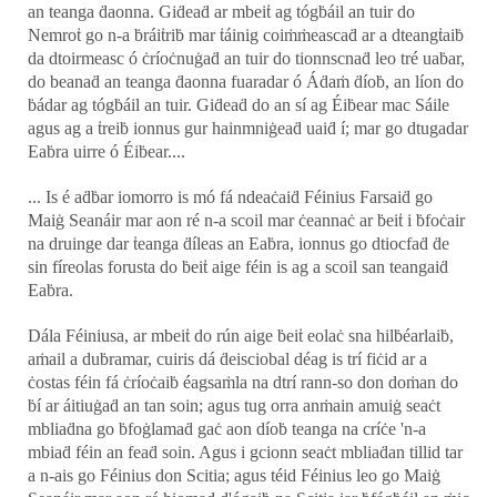
an teanga ḋaonna. Giḋeaḋ ar mbeiṫ ag tógḃáil an tuir do
Nemroṫ go n-a ḃráiṫriḃ mar ṫáinig coiṁṁeascaḋ ar a dteangṫaiḃ
da dtoirmeasc ó ċríoċnuġaḋ an tuir do tionnscnaḋ leo tré uaḃar,
do beanaḋ an teanga ḋaonna fuaradar ó Áḋaṁ ḋíoḃ, an líon do
ḃádar ag tógḃáil an tuir. Giḋeaḋ do an sí ag Éiḃear mac Sáile
agus ag a ṫreiḃ ionnus gur hainmniġeaḋ uaiḋ í; mar go dtugadar
Eaḃra uirre ó Éiḃear....
... Is é aḋḃar iomorro is mó fá ndeaċaiḋ Féinius Farsaiḋ go
Maiġ Seanáir mar aon ré n-a scoil mar ċeannaċ ar ḃeiṫ i ḃfoċair
na druinge dar ṫeanga ḋíleas an Eaḃra, ionnus go dtiocfaḋ ḋe
sin fíreolas forusta do ḃeiṫ aige féin is ag a scoil san teangaiḋ
Eaḃra.
Dála Féiniusa, ar mbeiṫ do rún aige ḃeiṫ eolaċ sna hilḃéarlaiḃ,
aṁail a duḃramar, cuiris dá ḋeisciobal déag is trí fiċid ar a
ċostas féin fá ċríoċaiḃ éagsaṁla na dtrí rann-so don doṁan do
ḃí ar áitiuġaḋ an tan soin; agus tug orra anṁain amuiġ seaċt
mbliaḋna go ḃfoġlamaḋ gaċ aon díoḃ teanga na críċe 'n-a
mbiaḋ féin an feaḋ soin. Agus i gcionn seaċt mbliaḋan tillid tar
a n-ais go Féinius don Scitia; agus téid Féinius leo go Maiġ